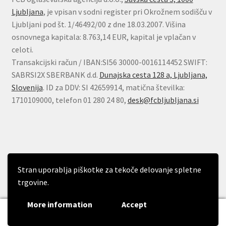
Ljubljana
, je vpisan v sodni register pri Okrožnem sodišču v
Ljubljani pod št. 1/46492/00 z dne 18.03.2007. Višina
osnovnega kapitala: 8.763,14 EUR, kapital je vplačan v
celoti.
Transakcijski račun / IBAN:SI56 30000-0016114452 SWIFT:
SABRSI2X SBERBANK d.d.
Dunajska cesta 128 a, Ljubljana,
Slovenija
. ID za DDV: SI 42659914, matična številka:
1710109000, telefon 01 280 24 80,
desk@fcbljubljana.si
© FCB d.o.o. 2026
Stran uporablja piškotke za tekoče delovanje spletne
Built with WooCommerce
.
trgovine.
More information
Accept
0
Išči:
Iskanje