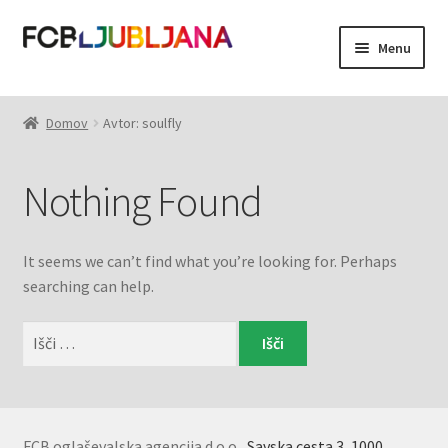
Skip
Skip
Menu
to
to
navigation
content
Domov
Domov
Avtor: soulfly
Moj račun
Nothing Found
Košarica
It seems we can’t find what you’re looking for. Perhaps
searching can help.
Išči:
FCB oglaševalska agencija d.o.o.,
Savska cesta 3, 1000