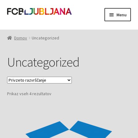
Skip
Skip
Menu
to
to
navigation
content
Domov
Domov
Uncategorized
Moj račun
Uncategorized
Košarica
Prikaz vseh 4 rezultatov