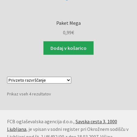
Paket Mega
0,99
€
Dodaj v košarico
Prikaz vseh 4 rezultatov
FCB oglaševalska agencija d.o.o.,
Savska cesta 3, 1000
Ljubljana
, je vpisan v sodni register pri Okrožnem sodišču v
Ljubljani pod št. 1/46492/00 z dne 18.03.2007. Višina